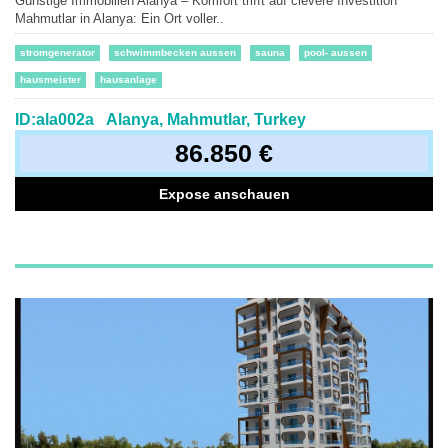
Günstige Immobilien Alanya – Komfort trifft auf clevere Investition
Mahmutlar in Alanya: Ein Ort voller..
stromgenerator
schwimmbecken aussen
sauna
pool- aussen
hausmeister
hausanlage
ID:ala002a
Alanya, Mahmutlar, Turkey
86.850 €
Expose anschauen