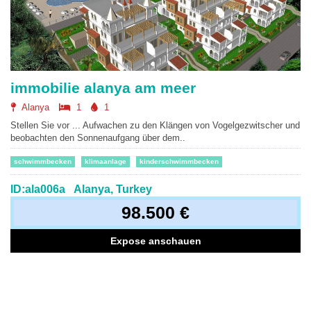
immobilie alanya am meer
Alanya
1
1
Stellen Sie vor ... Aufwachen zu den Klängen von Vogelgezwitscher und
beobachten den Sonnenaufgang über dem..
schwimmbecken
klimaanlage
kinderschwimmbecken
ID:ala006a
Alanya, Turkey
98.500 €
Expose anschauen