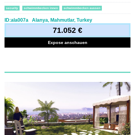
security
schwimmbecken innen
schwimmbecken aussen
ID:ala007a
Alanya, Mahmutlar, Turkey
71.052 €
Expose anschauen