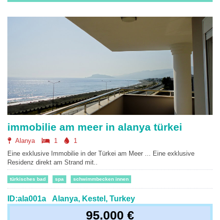
immobilie am meer in alanya türkei
Alanya
1
1
Eine exklusive Immobilie in der Türkei am Meer ... Eine exklusive
Residenz direkt am Strand mit..
türkisches bad
spa
schwimmbecken innen
ID:ala001a
Alanya, Kestel, Turkey
95.000 €