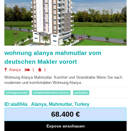
wohnung alanya mahmutlar vom
deutschen Makler vorort
Alanya
1
1
Wohnung Alanya Mahmutlar: Komfort und Strandnähe Wenn Sie nach
modernen und komfortablen Wohnung Alanya..
stromgenerator
schwimmbecken aussen
parkplatz
ID:ala004a
Alanya, Mahmutlar, Turkey
68.400 €
Expose anschauen