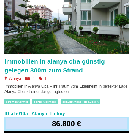
immobilien in alanya oba günstig
gelegen 300m zum Strand
Alanya
1
1
Immobilien in Alanya Oba – Ihr Traum vom Eigenheim in perfekter Lage
Alanya Oba ist einer der gefragtesten..
stromgenerator
sonnenterrasse
schwimmbecken aussen
ID:ala016a
Alanya, Turkey
86.800 €